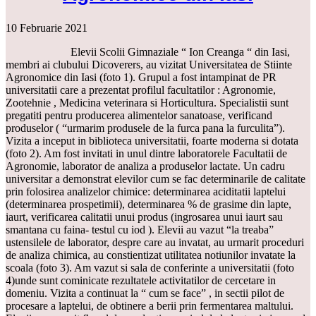
10 Februarie 2021
Elevii Scolii Gimnaziale “ Ion Creanga “ din Iasi,
membri ai clubului Dicoverers, au vizitat Universitatea de Stiinte
Agronomice din Iasi (foto 1). Grupul a fost intampinat de PR
universitatii care a prezentat profilul facultatilor : Agronomie,
Zootehnie , Medicina veterinara si Horticultura. Specialistii sunt
pregatiti pentru producerea alimentelor sanatoase, verificand
produselor ( “urmarim produsele de la furca pana la furculita”).
Vizita a inceput in biblioteca universitatii, foarte moderna si dotata
(foto 2). Am fost invitati in unul dintre laboratorele Facultatii de
Agronomie, laborator de analiza a produselor lactate. Un cadru
universitar a demonstrat elevilor cum se fac determinarile de calitate
prin folosirea analizelor chimice: determinarea aciditatii laptelui
(determinarea prospetimii), determinarea % de grasime din lapte,
iaurt, verificarea calitatii unui produs (ingrosarea unui iaurt sau
smantana cu faina- testul cu iod ). Elevii au vazut “la treaba”
ustensilele de laborator, despre care au invatat, au urmarit proceduri
de analiza chimica, au constientizat utilitatea notiunilor invatate la
scoala (foto 3). Am vazut si sala de conferinte a universitatii (foto
4)unde sunt cominicate rezultatele activitatilor de cercetare in
domeniu. Vizita a continuat la “ cum se face” , in sectii pilot de
procesare a laptelui, de obtinere a berii prin fermentarea maltului.