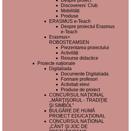
Despre proiect
Discoverers' Club
Mobilități
Produse
ERASMUS e-Teach
Despre proiectul Erasmus
e-Teach
Erasmus+
ROBOSTEAMSEN
Prezentarea proiectului
Activități
Resurse didactice
Proiecte naționale
Digitaliada
Documente Digitaliada
Formare profesori
Activitati elevi
Produse de proiect
CONCURSUL NAŢIONAL
,,MĂRŢIŞORUL - TRADIŢIE
ŞI SIMBOL”
BULGĂRE DE HUMĂ
PROIECT EDUCAŢIONAL
CONCURSUL NAȚIONAL
„CÂNT ŞI JOC DE