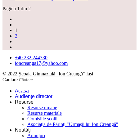
Pagina 1 din 2
1
2
+40 232 244330
ioncreanga17@yahoo.com
© 2022 Școala Gimnazială "Ion Creangă" Iași
Cautare
Acasă
Audiențe director
Resurse
Resurse umane
Resurse materiale
Comisiile școlii
Asociaţia de Părinţi "Urmaşii lui Ion Creangă"
Noutăţi
Anunțuri