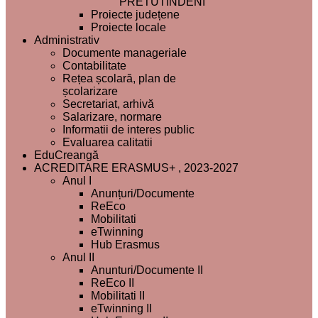
PRETUTINDENI”
Proiecte județene
Proiecte locale
Administrativ
Documente manageriale
Contabilitate
Rețea școlară, plan de
școlarizare
Secretariat, arhivă
Salarizare, normare
Informatii de interes public
Evaluarea calitatii
EduCreangă
ACREDITARE ERASMUS+ , 2023-2027
Anul I
Anunțuri/Documente
ReEco
Mobilitati
eTwinning
Hub Erasmus
Anul II
Anunturi/Documente II
ReEco II
Mobilitati II
eTwinning II