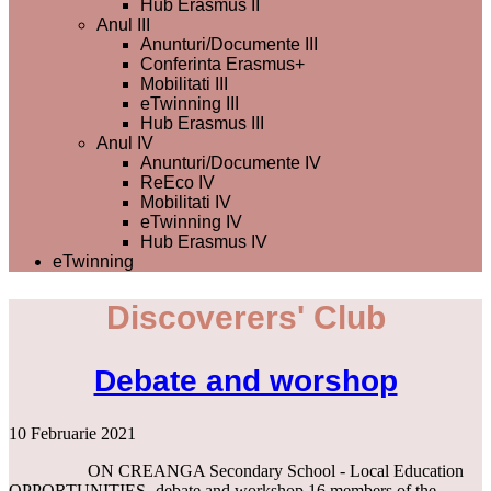
Hub Erasmus II
Anul III
Anunturi/Documente III
Conferinta Erasmus+
Mobilitati III
eTwinning III
Hub Erasmus III
Anul IV
Anunturi/Documente IV
ReEco IV
Mobilitati IV
eTwinning IV
Hub Erasmus IV
eTwinning
Discoverers' Club
Debate and worshop
10 Februarie 2021
ON CREANGA Secondary School - Local Education
OPPORTUNITIES- debate and workshop 16 members of the