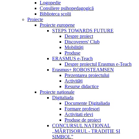
Logopedie
Consiliere psihopedagogică
Biblioteca şcolii
Proiecte
Proiecte europene
STEPS TOWARDS FUTURE
Despre proiect
Discoverers' Club
Mobilități
Produse
ERASMUS e-Teach
Despre proiectul Erasmus e-Teach
Erasmus+ ROBOSTEAMSEN
Prezentarea proiectului
Activități
Resurse didactice
Proiecte naționale
Digitaliada
Documente Digitaliada
Formare profesori
Activitati elevi
Produse de proiect
CONCURSUL NAŢIONAL
,,MĂRŢIŞORUL - TRADIŢIE ŞI
SIMBOL”