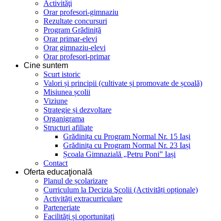
Activităţi
Orar profesori-gimnaziu
Rezultate concursuri
Program Grădiniță
Orar primar-elevi
Orar gimnaziu-elevi
Orar profesori-primar
Cine suntem
Scurt istoric
Valori și principii (cultivate și promovate de școală)
Misiunea școlii
Viziune
Strategie și dezvoltare
Organigrama
Structuri afiliate
Grădinița cu Program Normal Nr. 15 Iași
Grădinița cu Program Normal Nr. 23 Iași
Școala Gimnazială „Petru Poni” Iași
Contact
Oferta educaţională
Planul de școlarizare
Curriculum la Decizia Şcolii (Activități opționale)
Activități extracurriculare
Parteneriate
Facilități și oportunitați