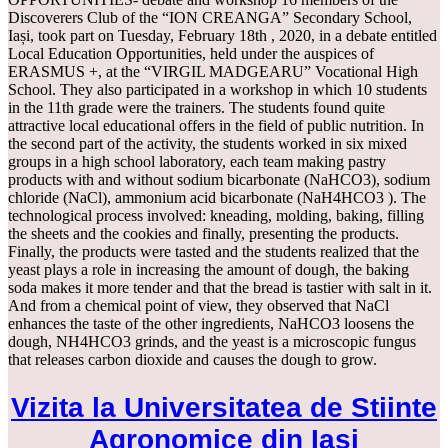
Discoverers Club of the “ION CREANGA” Secondary School,
Iași, took part on Tuesday, February 18th , 2020, in a debate entitled
Local Education Opportunities, held under the auspices of
ERASMUS +, at the “VIRGIL MADGEARU” Vocational High
School. They also participated in a workshop in which 10 students
in the 11th grade were the trainers. The students found quite
attractive local educational offers in the field of public nutrition. In
the second part of the activity, the students worked in six mixed
groups in a high school laboratory, each team making pastry
products with and without sodium bicarbonate (NaHCO3), sodium
chloride (NaCl), ammonium acid bicarbonate (NaH4HCO3 ). The
technological process involved: kneading, molding, baking, filling
the sheets and the cookies and finally, presenting the products.
Finally, the products were tasted and the students realized that the
yeast plays a role in increasing the amount of dough, the baking
soda makes it more tender and that the bread is tastier with salt in it.
And from a chemical point of view, they observed that NaCl
enhances the taste of the other ingredients, NaHCO3 loosens the
dough, NH4HCO3 grinds, and the yeast is a microscopic fungus
that releases carbon dioxide and causes the dough to grow.
Vizita la Universitatea de Stiinte
Agronomice din Iasi