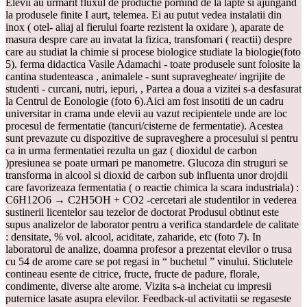
Elevii au urmarit fluxul de productie pornind de la lapte si ajungand
la produsele finite I aurt, telemea. Ei au putut vedea instalatii din
inox ( otel- aliaj al fierului foarte rezistent la oxidare ), aparate de
masura despre care au invatat la fizica, transfomari ( reactii) despre
care au studiat la chimie si procese biologice studiate la biologie(foto
5). ferma didactica Vasile Adamachi - toate produsele sunt folosite la
cantina studenteasca , animalele - sunt supravegheate/ ingrijite de
studenti - curcani, nutri, iepuri, , Partea a doua a vizitei s-a desfasurat
la Centrul de Eonologie (foto 6).Aici am fost insotiti de un cadru
universitar in crama unde elevii au vazut recipientele unde are loc
procesul de fermentatie (tancuri/cisterne de fermentatie). Acestea
sunt prevazute cu dispozitive de supraveghere a procesului si pentru
ca in urma fermentatiei rezulta un gaz ( dioxidul de carbon
)presiunea se poate urmari pe manometre. Glucoza din struguri se
transforma in alcool si dioxid de carbon sub influenta unor drojdii
care favorizeaza fermentatia ( o reactie chimica la scara industriala) :
C6H12O6 → C2H5OH + CO2 -cercetari ale studentilor in vederea
sustinerii licentelor sau tezelor de doctorat Produsul obtinut este
supus analizelor de laborator pentru a verifica standardele de calitate
: densitate, % vol. alcool, aciditate, zaharide, etc (foto 7). In
laboratorul de analize, doamna profesor a prezentat elevilor o trusa
cu 54 de arome care se pot regasi in “ buchetul ” vinului. Sticlutele
contineau esente de citrice, fructe, fructe de padure, florale,
condimente, diverse alte arome. Vizita s-a incheiat cu impresii
puternice lasate asupra elevilor. Feedback-ul activitatii se regaseste