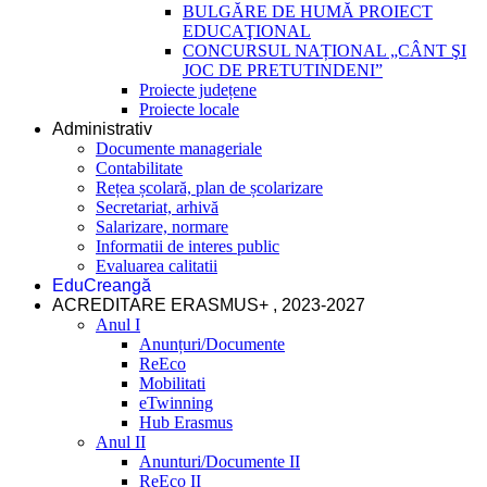
BULGĂRE DE HUMĂ PROIECT
EDUCAŢIONAL
CONCURSUL NAȚIONAL „CÂNT ŞI
JOC DE PRETUTINDENI”
Proiecte județene
Proiecte locale
Administrativ
Documente manageriale
Contabilitate
Rețea școlară, plan de școlarizare
Secretariat, arhivă
Salarizare, normare
Informatii de interes public
Evaluarea calitatii
EduCreangă
ACREDITARE ERASMUS+ , 2023-2027
Anul I
Anunțuri/Documente
ReEco
Mobilitati
eTwinning
Hub Erasmus
Anul II
Anunturi/Documente II
ReEco II