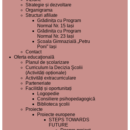
Strategie și dezvoltare
Organigrama
Structuri afiliate
Grădinița cu Program
Normal Nr. 15 Iași
Grădinița cu Program
Normal Nr. 23 Iași
Școala Gimnazială „Petru
Poni” Iași
Contact
Oferta educaţională
Planul de școlarizare
Curriculum la Decizia Şcolii
(Activități opționale)
Activități extracurriculare
Parteneriate
Facilități și oportunitați
Logopedie
Consiliere psihopedagogică
Biblioteca şcolii
Proiecte
Proiecte europene
STEPS TOWARDS
FUTURE