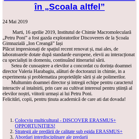
în „Scoala altfel”
24 Mai 2019
Marti, 16 aprilie 2019, Institutul de Chimie Macromoleculară
„Petru Poni” a fost gazda exploratorilor Discoverers de la Școala
Gimnazială „Ion Creangă” Iași
Plăcut impresionați de spațiul recent renovat și, mai ales, de
laboratoarele dotate după standarde europene, elevii au interacționat
cu specialiști in domeniu, continuând itinerariul sării.
Setea de cunoaștere a elevilor a concordat cu dorința doamnei
director Valeria Harabagiu, alături de doctoranzi in chimie, in a
experimenta și problematiza proprietățile sării și ale polimerilor.
Multumim doamnei director și intregii echipe pentru caracterul
interactiv al intalnirii, prin care au cultivat interesul pentru știință al
elevilor noștri, viitorii urmași ai lui Petru Poni.
Felicitări, copii, pentru ținuta academică de care ati dat dovada!
Colocviu multicultural - DISCOVER ERASMUS+
OPPORTUNITIES!
Strategii ale predării de calitate sub egida ERASMUS+
Abordari interdisciplinare ale predarii