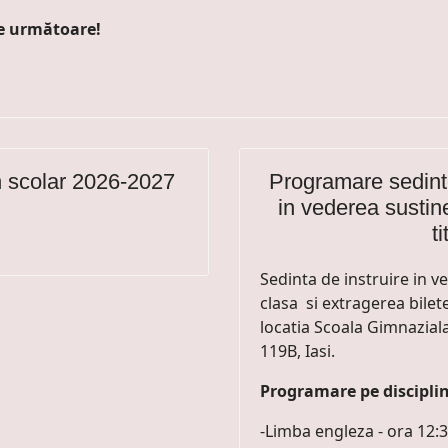
e următoare!
n scolar 2026-2027
Programare sedinte 
in vederea sustine
t
Sedinta de instruire in ve
clasa si extragerea bilet
locatia Scoala Gimnazial
119B, Iasi.
Programare pe disciplin
-Limba engleza - ora 12: