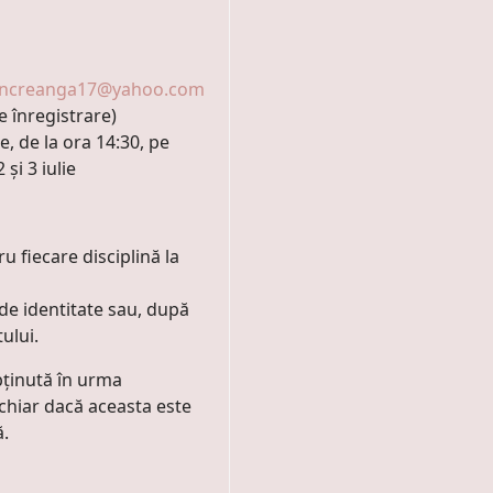
oncreanga17@yahoo.com
de înregistrare)
ie, de la ora 14:30, pe
și 3 iulie
 fiecare disciplină la
i de identitate sau, după
ului.
bținută în urma
, chiar dacă aceasta este
ă.