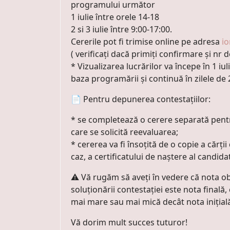
programului următor
1 iulie între orele 14-18
2 si 3 iulie între 9:00-17:00.
Cererile pot fi trimise online pe adresa
i
( verificați dacă primiți confirmare și nr 
* Vizualizarea lucrărilor va începe în 1 iul
baza programării și continuă în zilele de 2 
📄 Pentru depunerea contestațiilor:
* se completează o cerere separată pentru
care se solicită reevaluarea;
* cererea va fi însoțită de o copie a cărți
caz, a certificatului de naștere al candidat
⚠️ Vă rugăm să aveți în vedere că nota o
soluționării contestației este nota finală
mai mare sau mai mică decât nota inițial
Vă dorim mult succes tuturor!