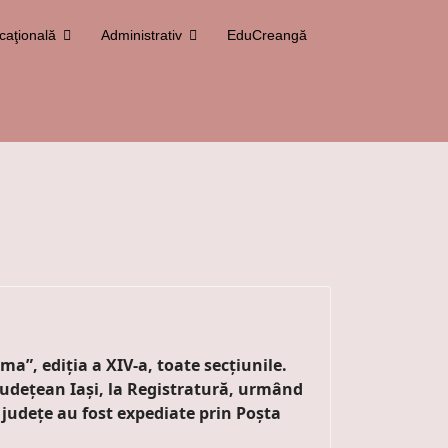
caţională
Administrativ
EduCreangă
”, ediția a XIV-a, toate secțiunile.
Județean Iași, la Registratură, urmând
e județe au fost expediate prin Poșta