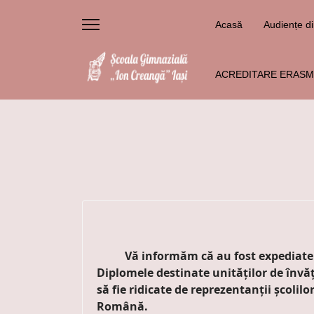
Acasă
Audiențe di
ACREDITARE ERASMU
Vă informăm că au fost expediate d
Diplomele destinate unităților de învă
să fie ridicate de reprezentanții școli
Română.