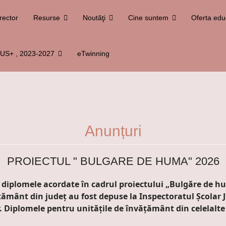
rector
Resurse
Noutăţi
Cine suntem
Oferta edu
S+ , 2023-2027
eTwinning
Anunțuri
PROIECTUL " BULGARE DE HUMA" 2026
iplomele acordate în cadrul proiectului „Bulgăre de huma
țământ din județ au fost depuse la Inspectoratul Școlar 
lor. Diplomele pentru unitățile de învățământ din celelalt