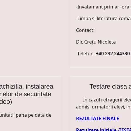
-Invatamant primar: ora 
-Limba si literatura roma
Contact:
Dir. Crețu Nicoleta
Telefon:
+40 232 244330
achizitia, instalarea
Testare clasa 
melor de securitate
In cazul retragerii elevi
ideo)
admisi urmatorii elevi, i
unitatii pana pe data de
REZULTATE FINALE
Rezultate initiale -TE